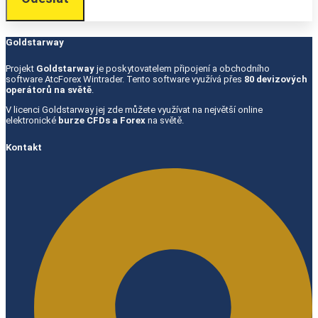
Goldstarway
Projekt
Goldstarway
je poskytovatelem připojení a obchodního
software AtcForex Wintrader. Tento software využívá přes
80 devizových
operátorů na světě
.
V licenci Goldstarway jej zde můžete využívat na největší online
elektronické
burze CFDs a Forex
na světě.
Kontakt