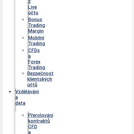
z
Live
účtu
Bonus
Trading
Margin
Mobilní
Trading
CFDs
a
Forex
Trading
Bezpečnost
klientských
účtů
Vzdělávání
a
data
Přerolování
kontraktů
CFD
a