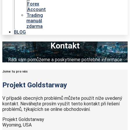
Forex
Account
Trading
manuál
zdarma
BLOG
Kontakt
Rádi vám pomůžeme a poskytneme potřebné informace
Jsme tu pro vás
Projekt Goldstarway
V případě obecných problémů můžete použít níže uvedený
kontakt. Neváhejte prosím využít tento kontakt při řešení
problémů, týkajících se online obchodování.
Projekt Goldstarway
Wyoming, USA