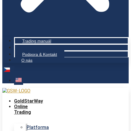
Trading manuál
Založit demo účet
Podpora & Kontakt
O nás
GoldStarWay
Online
Trading
Platforma