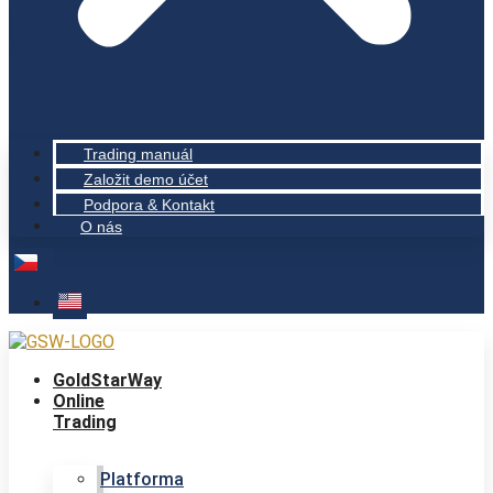
Trading manuál
Založit demo účet
Podpora & Kontakt
O nás
GoldStarWay
Online
Trading
Platforma