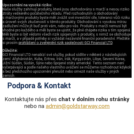
Upozornění na vysoké riziko:
Naše služby zahrnují produkty, které jsou obchodovány s marží a nesou riziko
ztráty veškerého počátečního vkladu. Před rozhodnutím o obchodování
s maržovými produkty byste měli zvážit své investiční cíle, toleranci vůči riziku
a úroveň svých zkušeností s těmito produkty. Obchodování s vysokou mírou
zadlužení může jít buď proti vám, nebo pro vás. Produkty s marží nemusí být
vhodné pro každého a měli byste se ujistit, že plně chápete rizika s tím spojená.
Měli byste si být vědomi všech rizik spojených s produkty, s nimiž se obchoduje
s marží, a v případě potřeby si vyžádat nezávislé finanční poradenství. Přečtěte
si prosím
prohlášení o zveřejnění rizik společnosti GCI Financial LTD
.
Důležité:
GCI Financial LTD nenabízí své služby, pokud sídlíte v některé z následujících
zemí: Afghánistán, Kuba, Eritrea, Írán, Irák, Kyrgyzstán, Libye, Severní Korea,
Jižní Súdán, Súdán, Sýrie nebo Spojené státy americké. Tento seznam není
vyčerpávající a podle našeho vlastního uvážení se můžeme rozhodnout kdykoli
a bez předchozího upozornění přerušit nebo omezit naše služby v jiných
zemích.
Podpora & Kontakt
Kontaktujte nás přes
chat v dolním rohu stránky
nebo na
admin@goldstarway.com