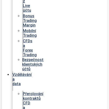
z
Live
účtu
Bonus
Trading
Margin
Mobilní
Trading
CFDs
a
Forex
Trading
Bezpečnost
klientských
účtů
Vzdělávání
a
data
Přerolování
kontraktů
CFD
a